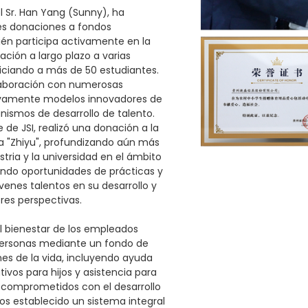
l Sr. Han Yang (Sunny), ha
les donaciones a fondos
ién participa activamente en la
ción a largo plazo a varias
iciando a más de 50 estudiantes.
aboración con numerosas
tivamente modelos innovadores de
nismos de desarrollo de talento.
 de JSI, realizó una donación a la
ca "Zhiyu", profundizando aún más
stria y la universidad en el ámbito
iendo oportunidades de prácticas y
enes talentos en su desarrollo y
res perspectivas.
 el bienestar de los empleados
ersonas mediante un fondo de
es de la vida, incluyendo ayuda
vos para hijos y asistencia para
comprometidos con el desarrollo
s establecido un sistema integral