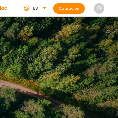
idad
ES
Cotización