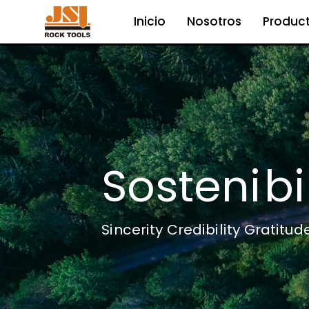
Inicio
Nosotros
Produc
S
o
s
t
e
n
i
b
i
S
i
n
c
e
r
i
t
y
C
r
e
d
i
b
i
l
i
t
y
G
r
a
t
i
t
u
d