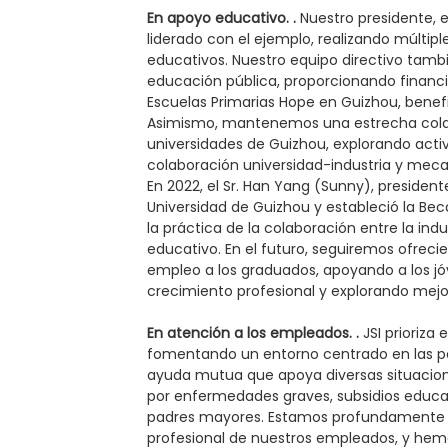
En apoyo educativo.
.
Nuestro presidente, e
liderado con el ejemplo, realizando múltip
educativos. Nuestro equipo directivo tamb
educación pública, proporcionando financia
Escuelas Primarias Hope en Guizhou, benef
Asimismo, mantenemos una estrecha col
universidades de Guizhou, explorando ac
colaboración universidad-industria y meca
En 2022, el Sr. Han Yang (Sunny), presidente
Universidad de Guizhou y estableció la Be
la práctica de la colaboración entre la indu
educativo. En el futuro, seguiremos ofrec
empleo a los graduados, apoyando a los jóv
crecimiento profesional y explorando mejo
En atención a los empleados.
.
JSI prioriza
fomentando un entorno centrado en las p
ayuda mutua que apoya diversas situacion
por enfermedades graves, subsidios educati
padres mayores. Estamos profundamente 
profesional de nuestros empleados, y hemo