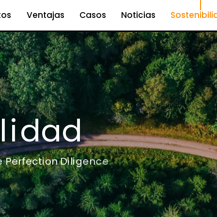
tos
Ventajas
Casos
Noticias
Sostenibil
l
i
d
a
d
e
P
e
r
f
e
c
t
i
o
n
D
i
l
i
g
e
n
c
e